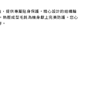
ania 量身打造，提供專屬貼身保護。精心設計的結構輪
。熱壓成型毛氈為機身獻上完美防護。您心
伴。