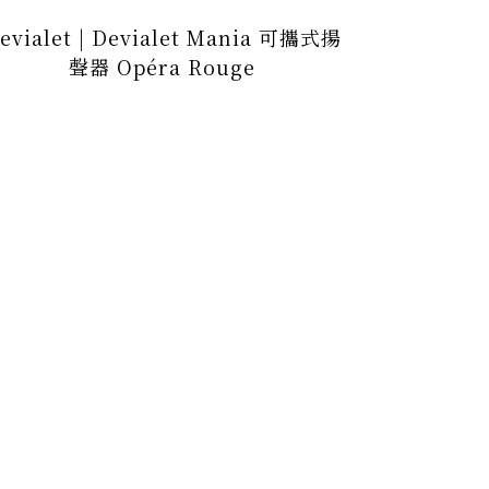
evialet | Devialet Mania 可攜式揚
Devialet
聲器 Opéra Rouge