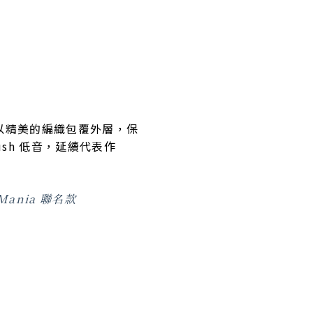
計，並以精美的編織包覆外層，保
ush 低音，延續代表作
 Mania 聯名款