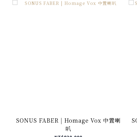
SONUS FABER | Homage Vox 中置喇
S
叭
NT$830,000