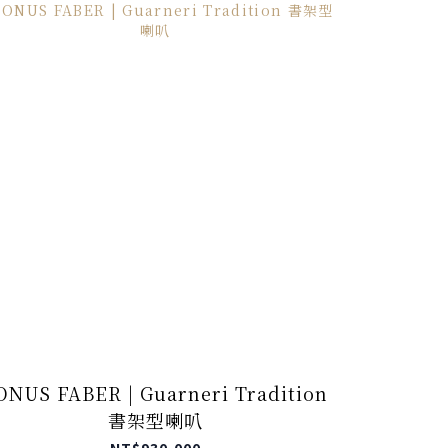
ONUS FABER | Guarneri Tradition
SONUS F
書架型喇叭
NT$930,000