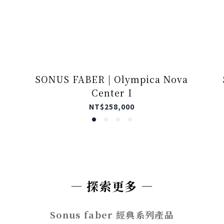
SONUS FABER | Olympica Nova
Center I
NT$258,000
— 探索更多 —
Sonus faber 經典系列產品