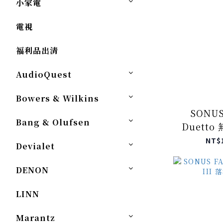
小家電
電視
福利品出清
AudioQuest
Bowers & Wilkins
SONUS
Bang & Olufsen
Duetto
NT$
Devialet
DENON
LINN
Marantz