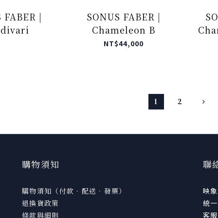
 FABER |
SONUS FABER |
SO
divari
Chameleon B
Cha
NT$44,000
1
2
購物須知
聯
購物須知（付款．配送．發票）
映象
退換貨政策
統一
條款與細則
客服