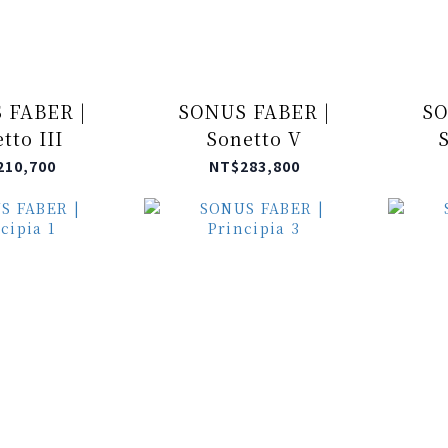
 FABER |
SONUS FABER |
SO
tto III
Sonetto V
S
210,700
NT$283,800