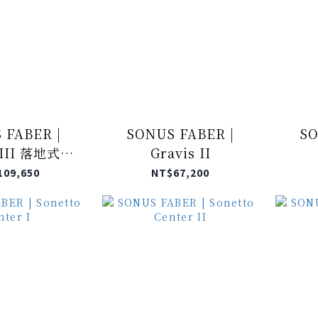
 FABER |
SONUS FABER |
SO
 III 落地式喇
Gravis II
叭
109,650
NT$67,200