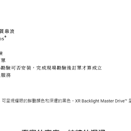
畫質串流
®
os
驗
訂單
場勘驗可否安裝，完成現場勘驗後訂單才算成立
送服務