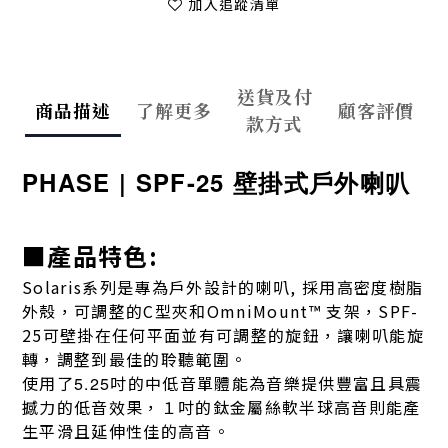
加入追蹤清單
送貨及付
商品描述
了解更多
顧客評價
款方式
PHASE | SPF-25 壁掛式戶外喇叭
■產品特色:
Solaris系列是專為戶外設計的喇叭, 採用高密度樹脂
外殼，可調整的C型夾和OmniMount™ 支架，SPF-
25可壁掛在任何平面並有可調整的旋鈕，讓喇叭能旋
轉，調整到最佳的聆聽範圍。
使用了
吋的中低音單體能為音樂提供豐富且具震
5.25
撼力的低音效果，１吋的鈦金屬絲軟半球高音則能產
生平滑且延伸性佳的高音。