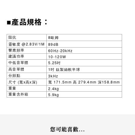
產品規格：
■
8
阻抗
歐姆
@2.83V/1M
89dB
靈敏度
60Hz-20kHz
響應頻率
10-120W
建議功率
5.25
中低音單體
吋
1
高音單體
吋
鈦製絲軟半球
3kHz
分頻點
(
x
x
)
171.5mm
279.4mm
158.8mm
尺寸
寬
高
深
寬
高
深
2.4kg
重量
5.9kg
重量含外箱
您可能喜歡...