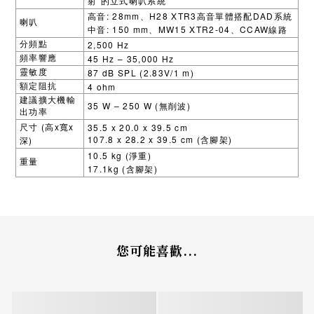
”
射
的立式喇叭系統
: 28mm
H28 XTR3
DAD
高音
、
高音單體搭配
系統
喇叭
: 150 mm
MW15 XTR2-04
CCAW
中音
、
、
線路
2,500 Hz
分頻點
45 Hz – 35,000 Hz
頻率響應
87 dB SPL (2.83V/1 m)
靈敏度
4 ohm
額定阻抗
建議擴大機輸
35 W – 250 W (
)
無削波
出功率
(
x
x
35.5 x 20.0 x 39.5 cm
尺寸
高
寬
107.8 x 28.2 x 39.5 cm (
)
)
含腳架
深
10.5 kg (
)
淨重
重量
17.1kg (
)
含腳架
您可能喜歡...