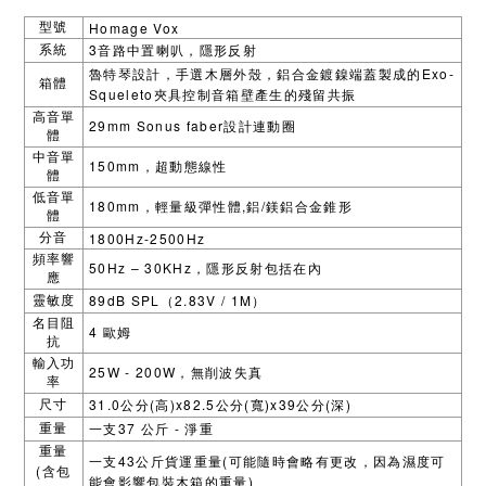
Homage Vox
型號
3
系統
音路中置喇叭，隱形反射
Exo-
魯特琴設計，手選木層外殼，鋁合金鍍鎳端蓋製成的
箱體
Squeleto
夾具控制音箱壁產生的殘留共振
高音單
29mm Sonus faber
設計連動圈
體
中音單
150mm
，超動態線性
體
低音單
180mm
,
/
，輕量級彈性體
鋁
鎂鋁合金錐形
體
1800Hz-2500Hz
分音
頻率響
50Hz – 30KHz
，隱形反射包括在內
應
89dB SPL
2.83V / 1M
靈敏度
（
）
名目阻
4
歐姆
抗
輸入功
25W - 200W
，無削波失真
率
31.0
(
)x82.5
(
)x39
(
)
尺寸
公分
高
公分
寬
公分
深
37
-
重量
一支
公斤
淨重
重量
43
(
一支
公斤貨運重量
可能隨時會略有更改，因為濕度可
(
含包
)
能會影響包裝木箱的重量