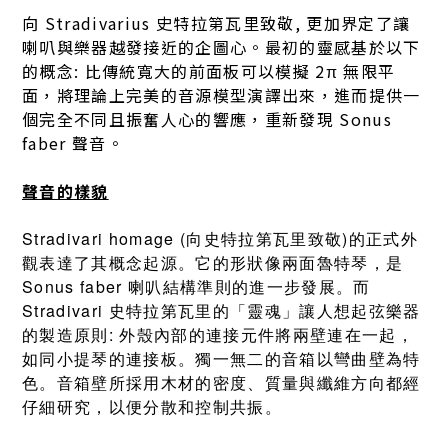
向 Stradivarius 史特拉第瓦里致敬, 更加界定了讓
喇叭與樂器越發接近的企圖心。最初的靈感基於以下
的概念: 比傳統寬大的前面板可以模擬 2π 無限平
面，將理論上完美的音源模型演譯出來，進而提供一
個完全不同且振奮人心的響應，重新發現
Sonus
faber 聲音。
聲音的樣貌
Stradivari homage (向史特拉第瓦里致敬)的正式外
觀表達了其概念起源。它的形狀像兩面魯特琴，是
Sonus faber 喇叭結構準則的進一步發展。而
Stradivari 史特拉第瓦里的「靈魂」讓人想起弦樂器
的製造原則: 外殼內部的連接元件將兩壁連在一起，
如同小提琴的連接板。獨一無二的音箱以彎曲壁為特
色。音箱壁所採用木材的密度、質量與纖維方向都經
仔細研究，以便分散和控制共振。