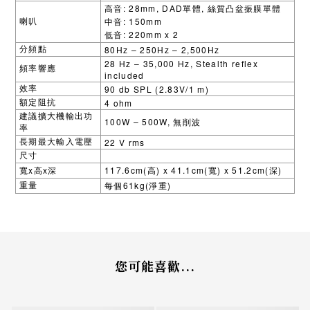
: 28mm, DAD
,
高音
單體
絲質凸盆振膜單體
: 150mm
喇叭
中音
: 220mm x 2
低音
80Hz – 250Hz – 2,500Hz
分頻點
28 Hz – 35,000 Hz, Stealth reflex
頻率響應
included
90 db SPL (2.83V/1 m)
效率
4 ohm
額定阻抗
建議擴大機輸出功
100W – 500W,
無削波
率
22 V rms
長期最大輸入電壓
尺寸
x
x
117.6cm(
) x 41.1cm(
) x 51.2cm(
)
寬
高
深
高
寬
深
61kg(
)
重量
每個
淨重
您可能喜歡...