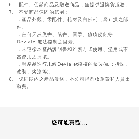
6.
配件、促銷商品及贈送商品，無提供退換貨服務。
7.
不受商品保固的範圍：
．產品外觀、零配件、耗材及自然耗（磨）損之部
件。
．任何天然災害、鼠害、雷擊、硫磺侵蝕等
Devialet
無法控制之因素。
．未遵循本產品說明書和維護方式使用、濫用或不
當使用之損壞。
Devialet
(
．對產品進行未經
授權的修改
如：拆裝、
)
改裝、烤漆等
。
8.
保固期內之產品服務，本公司得酌收運費和人員出
勤費。
您可能喜歡...