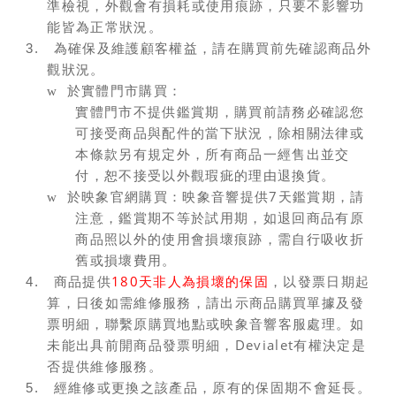
準檢視，外觀會有損耗或使用痕跡，只要不影響功
能皆為正常狀況。
3.
為確保及維護顧客權益，請在購買前先確認商品外
觀狀況。
w
於實體門市購買：
實體門市不提供鑑賞期，購買前請務必確認您
可接受商品與配件的當下狀況，除相關法律或
本條款另有規定外，所有商品一經售出並交
付，恕不接受以外觀瑕疵的理由退換貨。
7
w
於映象官網購買：映象音響提供
天鑑賞期，請
注意，鑑賞期不等於試用期，如退回商品有原
商品照以外的使用會損壞痕跡，需自行吸收折
舊或損壞費用。
180
天非人為損壞的保固
4.
商品提供
，以發票日期起
算，日後如需維修服務，請出示商品購買單據及發
票明細，聯繫原購買地點或映象音響客服處理。如
Devialet
未能出具前開商品發票明細，
有權決定是
否提供維修服務。
5.
經維修或更換之該產品，原有的保固期不會延長。