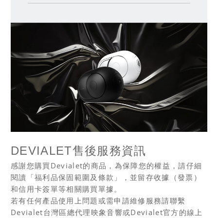
售後服務資訊
DEVIALET
Devialet
感謝您購買
的商品，為保障您的權益，請仔細
閱讀「福利品保固範圍及條款」，並留存收據（發票）
和信用卡簽單等相關購買單據。
若有任何產品使用上問題或需申請維修服務請聯繫
Devialet
Devialet
台灣區總代理映象音響或
官方的線上