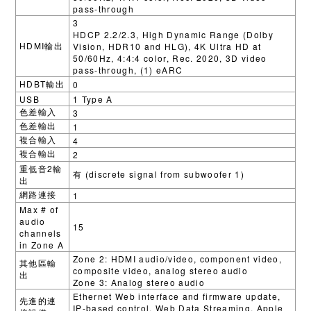
pass-through
3
HDCP 2.2/2.3, High Dynamic Range (Dolby
HDMI
Vision, HDR10 and HLG), 4K Ultra HD at
輸出
50/60Hz, 4:4:4 color, Rec. 2020, 3D video
pass-through, (1) eARC
HDBT
0
輸出
USB
1 Type A
3
色差輸入
1
色差輸出
4
複合輸入
2
複合輸出
2
重低音
輸
(discrete signal from subwoofer 1)
有
出
1
網路連接
Max # of
audio
15
channels
in Zone A
Zone 2: HDMI audio/video, component video,
其他區輸
composite video, analog stereo audio
出
Zone 3: Analog stereo audio
Ethernet Web interface and firmware update,
先進的連
IP-based control, Web Data Streaming, Apple