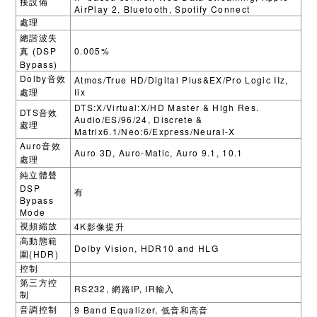
接設備
AirPlay 2, Bluetooth, Spotify Connect
處理
總諧波失
(DSP
0.005%
真
Bypass)
Dolby
Atmos/True HD/Digital Plus&EX/Pro Logic IIz,
音效
Iix
處理
DTS:X/Virtual:X/HD Master & High Res.
DTS
音效
Audio/ES/96/24, Discrete &
處理
Matrix6.1/Neo:6/Express/Neural-X
Auro
音效
Auro 3D, Auro-Matic, Auro 9.1, 10.1
處理
純立體聲
DSP
有
Bypass
Mode
4K
視頻縮放
影像提升
高動態範
Dolby Vision, HDR10 and HLG
(HDR)
圍
控制
第三方控
RS232,
IP, IR
網路
輸入
制
9 Band Equalizer,
音調控制
低音和高音