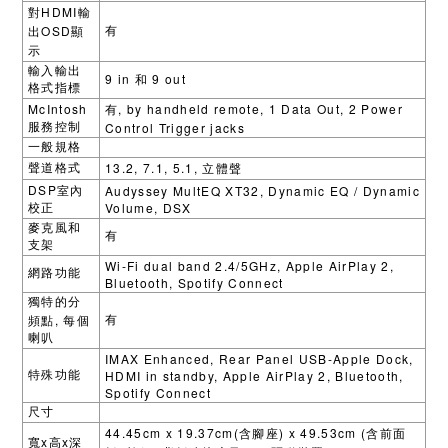
HDMI
對
輸
OSD
有
出
顯
示
輸入輸出
9 in
9 out
和
格式指標
McIntosh
, by handheld remote, 1 Data Out, 2 Power
有
Control Trigger jacks
服務控制
一般規格
13.2, 7.1, 5.1,
聲道格式
立體聲
DSP
Audyssey MultEQ XT32, Dynamic EQ / Dynamic
室內
Volume, DSX
校正
麥克風和
有
支架
Wi-Fi dual band 2.4/5GHz, Apple AirPlay 2,
網路功能
Bluetooth, Spotify Connect
獨特的分
,
有
頻點
每個
喇叭
IMAX Enhanced, Rear Panel USB-Apple Dock,
HDMI in standby, Apple AirPlay 2, Bluetooth,
特殊功能
Spotify Connect
尺寸
44.45cm x 19.37cm(
) x 49.53cm (
含腳座
含前面
x
x
寬
高
深