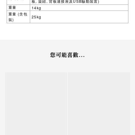
,
,
USB
)
板
旋紐
背板連接座及
驅動裝置
14kg
重量
(
重量
含包
25kg
)
裝
您可能喜歡...