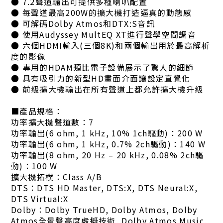
● 7.2聲道輸出可提供多種喇叭配置
● 每聲道最高200W的擴大機打造逼真的動態感
● 可解碼Dolby Atmos和DTX:S音訊
● 使用Audyssey MultEQ XT進行聲學空間調音
● 六個HDMI輸入(三個8K)和兩個輸出用於最高解析
度的影像
● 專用的HDAM類比電子設備展示了驚人的細節
● 具有吸引力的新型HD畫面介面讓設定直覺化
● 前級擴大機輸出在所有聲道上都允許擴大機升級
■產品規格：
功率擴大機聲道數：7
功率輸出(6 ohm, 1 kHz, 10% 1ch驅動)：200 W
功率輸出(6 ohm, 1 kHz, 0.7% 2ch驅動)：140 W
功率輸出(8 ohm, 20 Hz – 20 kHz, 0.08% 2ch驅
動)：100 W
擴大機拓樸：Class A/B
DTS：DTS HD Master, DTS:X, DTS Neural:X,
DTS Virtual:X
Dolby：Dolby TrueHD, Dolby Atmos, Dolby
Atmos全景聲高度虛擬技術, Dolby Atmos Music,