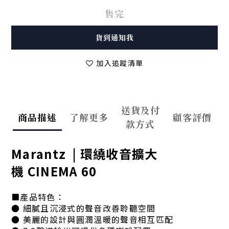
售完
貨到通知我
加入追蹤清單
送貨及付
商品描述
了解更多
顧客評價
款方式
Marantz | 環繞收音擴大
機 CINEMA 60
■產品特色：
● 細膩且沉浸式的聲音改善聆聽空間
● 美麗的設計與圓潤溫暖的聲音相互匹配