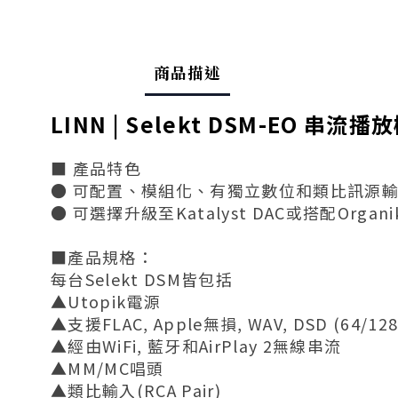
商品描述
LINN | Selekt DSM-EO 串流播
■ 產品特色
● 可配置、模組化、有獨立數位和類比訊源
● 可選擇升級至Katalyst DAC或搭配Orga
■產品規格：
每台Selekt DSM皆包括
▲Utopik電源
▲支援FLAC, Apple無損, WAV, DSD (64/12
▲經由WiFi, 藍牙和AirPlay 2無線串流
▲MM/MC唱頭
▲類比輸入(RCA Pair)