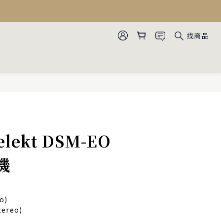
找商品
Selekt DSM-EO
機
o)
tereo)
)