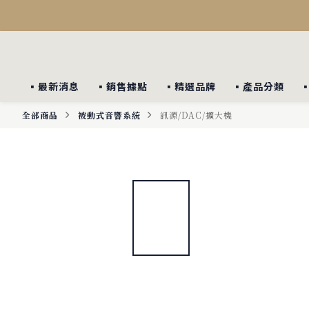
▪︎最新消息
▪︎銷售據點
▪︎精選品牌
▪︎產品分類
全部商品
被動式音響系統
訊源/DAC/擴大機