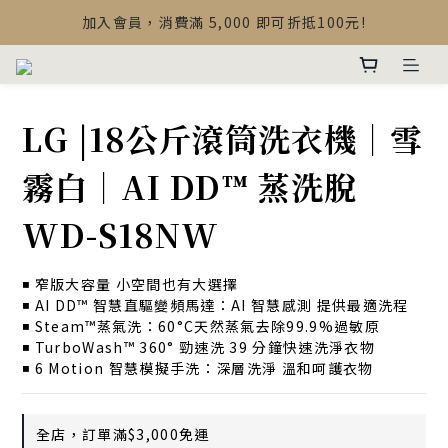
【最新公告】Devialet Mania 盒內配件調整說明
加入會員，消費滿 5,000 即可折抵100元!
【最新公告】Devialet Mania 盒內配件調整說明
LG |18公斤滾筒洗衣機｜雪
霧白｜AI DD™ 蒸洗脫
WD-S18NW
◾️ 窄版大容量 小空間也有大選擇
◾️ AI DD™ 智慧直驅變頻馬達：AI 智慧感測 提供最適洗程
◾️ Steam™蒸氣洗：60°C天然蒸氣去除99.9%過敏原
◾️ TurboWash™ 360° 勁速洗 39 分鐘快速洗淨衣物
◾️ 6 Motion 智慧模擬手洗：深層洗淨 溫和呵護衣物
全店，訂單滿$3,000免運