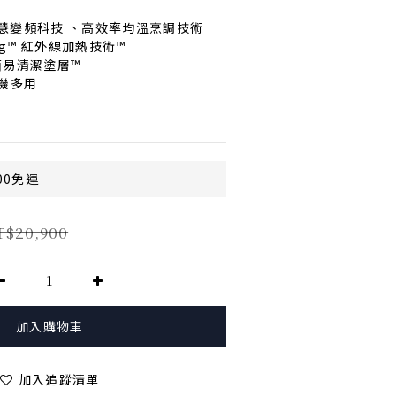
f™智慧變頻科技 、高效率均溫烹調技術
ting™ 紅外線加熱技術™
 抗菌易清潔塗層™
一機多用
明
00免運
T$20,900
加入購物車
加入追蹤清單