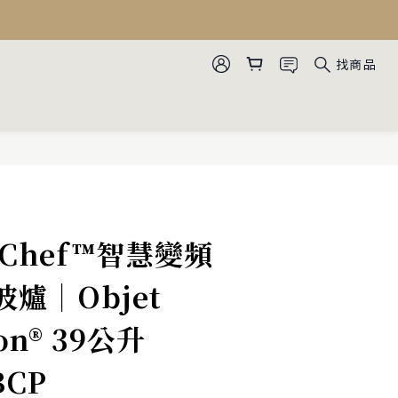
找商品
eoChef™智慧變頻
爐｜Objet
ion® 39公升
BCP