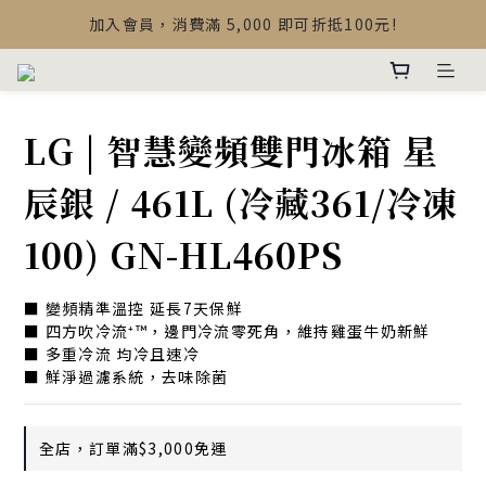
【最新公告】Devialet Mania 盒內配件調整說明
加入會員，消費滿 5,000 即可折抵100元!
【最新公告】Devialet Mania 盒內配件調整說明
LG | 智慧變頻雙門冰箱 星
辰銀 / 461L (冷藏361/冷凍
100) GN-HL460PS
■ 變頻精準溫控 延長7天保鮮
■ 四方吹冷流⁺™，邊門冷流零死角，維持雞蛋牛奶新鮮
■ 多重冷流 均冷且速冷
■ 鮮淨過濾系統，去味除菌
全店，訂單滿$3,000免運