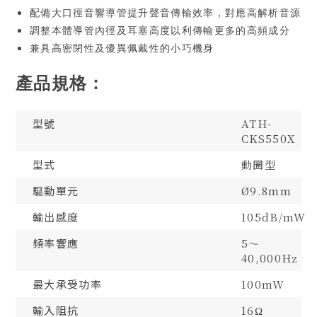
配備大口徑音響導管提升聲音傳輸效率，對應高解析音源
調整本體導管內徑及耳塞高度以利傳輸更多的高頻成分
兼具高密閉性及優異佩戴性的小巧機身
產品規格：
型號
ATH-
CKS550X
型式
動圈型
驅動單元
Ø9.8mm
輸出感度
105dB/mW
頻率響應
5～
40,000Hz
最大承受功率
100mW
輸入阻抗
16Ω