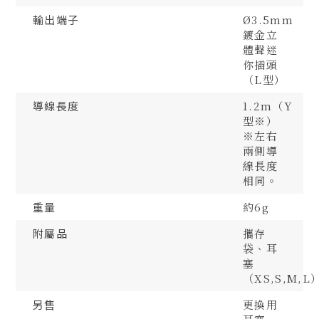
輸出端子
Ø3.5mm
鍍金立
體聲迷
你插頭
（L型）
導線長度
1.2m（Y
型※）
※左右
兩側導
線長度
相同。
重量
約6g
附屬品
攜存
袋、耳
塞
（XS,S,M,L
另售
更換用