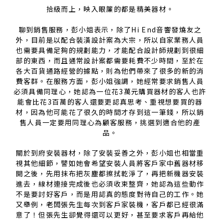
拾級而上，映入眼簾的都是精美器材。
聊到銷售服務，彭小姐表示，除了Hi End音響發燒友之
外，目前是以配合裝潢設計案為大宗，所以自家業務人員
也需要具備足夠的規劃能力，才能配合設計師規劃到很細
部的東西，而且通常設計案都需要耗費不少時間，至於在
各大百貨通路經營的據點，則為他們帶來了很多的新的消
費客群。在服務方面，彭小姐強調，她經常要求銷售人員
必須具備同理心，她認為一位花3萬元購買器材的客人也許
能會比花3百萬的客人還要更認真思考、重視想要買的器
材，因為他可能花了很久的時間才存到這一筆錢，所以銷
售人員一定要用同理心為顧客服務，挑選到適合他的產
品。
關於到府安裝器材，除了安裝妥善之外，彭小姐也相當重
視其他細節，譬如她會希望安裝人員將客戶家中舊器材移
開之後，先用抹布把灰塵都擦拭乾淨了，再把新機器安裝
進去，線材連接完成後也必須收束整齊，她認為這些動作
不是要討好客戶，而是用認真的態度對待自己的工作。她
又舉例，老闆張先生每次到客戶家裝機，客戶都已經很滿
意了！但張先生卻覺得還可以更好，甚至要求客戶再給他