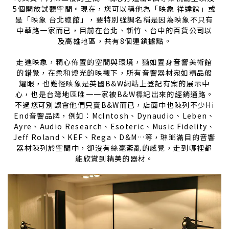
5個開放試聽空間。現在，您可以稱他為「映象 祥達館」或
是「映象 台北總館」，要特別強調名稱是因為映象不只有
中華路一家而已，目前在台北、新竹、台中的百貨公司以
及高雄地區，共有8個連鎖據點。
走進映象，精心佈置的空間與環境，猶如置身音響美術館
的錯覺，在柔和燈光的映襯下，所有音響器材宛如精品般
耀眼，也難怪映象是英國B&W網站上登記有案的展示中
心，也是台灣地區唯一一家被B&W標記出來的經銷通路。
不過您可別誤會他們只賣B&W而已，店面中也陳列不少Hi
End音響品牌，例如：McIntosh、Dynaudio、Leben、
Ayre、Audio Research、Esoteric、Music Fidelity、
Jeff Roland、KEF、Rega、D&M…等，琳瑯滿目的音響
器材陳列於空間中，卻沒有絲毫紊亂的感覺，走到哪裡都
能欣賞到精美的器材。