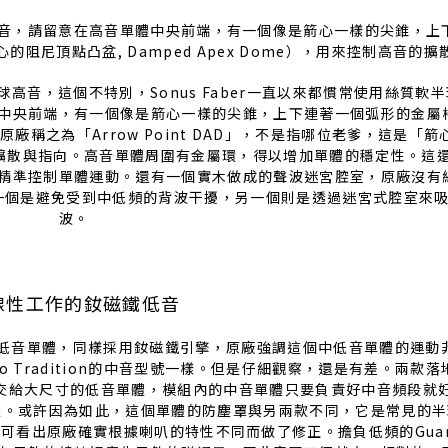
絲質軟半球高音，請留意在高音單體中央前端，有一個像是箭心一樣的尖錐，
箭心的阻尼頂點凸盆, Damped Apex Dome），用來控制高音的
高音，這個不特別，Sonus Faber一直以來都慣常使用絲質軟
中央前端，有一個像是箭心一樣的尖錐，上下連著一個弧形的金屬
稱之為「Arrow Point DAD」，不是指哪位老爹，這是「
高音的擴散與指向。高音單體周圍有金屬環，得以增加單體的穩定性。這
精準控制單體運動。還有一個實木做成的聲波迷宮腔室，原廠沒有
一個是避免受到中低頻的背波干擾，另一個則是透過迷宮式腔室來
波。
線性工作的釹磁鐵低音
中低音單體，同樣採用釹磁鐵引擎，原廠強調這個中低音單體的運動
afino Tradition的中音型號一樣。但是仔細觀察，還是有差。兩款
頻交給大尺寸的低音單體，模組內的中音單體只要負責好中音頻段就
得靠這個單體。或許因為如此，這個單體的防塵罩與另兩款不同，它是常見的
看出原廠確實根據喇叭的特性不同而做了修正。擔負低頻的Guarn