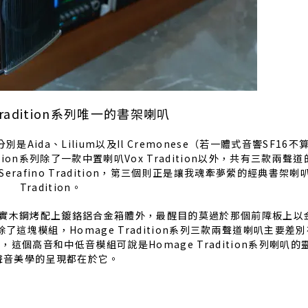
Tradition系列唯一的書架喇叭
是Aida、Lilium以及Il Cremonese（若一體式音響SF16
adition系列除了一款中置喇叭Vox Tradition以外，共有三款兩
erafino Tradition，第三個則正是讓我魂牽夢縈的經典書架喇叭G
Tradition。
實木鋼烤配上鍍鉻鋁合金箱體外，最醒目的莫過於那個前障板上以
塊模組，Homage Tradition系列三款兩聲道喇叭主要差
個高音和中低音模組可說是Homage Tradition系列喇叭的
聲音美學的呈現都在於它。