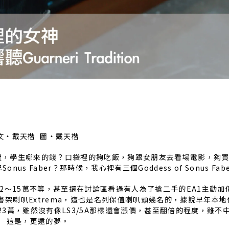
文‧戴天楷 圖‧戴天楷
。不過，學生哪來的錢？口袋裡的夠吃飯，夠跟女朋友去看場電影，夠買
 Faber？那時候，我心裡有三個Goddess of Sonus Fab
也要12～15萬不等，甚至還在討論區看過有人為了搶二手的EA1主動
架喇叭Extrema，這也是名列保值喇叭頭幾名的，據說早年本地
23萬，雖然沒有像LS3/5A那樣還會漲價，甚至翻倍的程度，雖不
這是，更遠的夢。