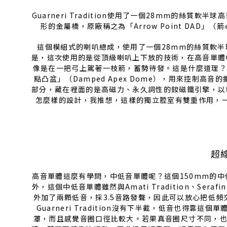
Guarneri Tradition使用了一個28mm的
形的金屬橋，原廠稱之為「Arrow Point DAD」（
這個模組式的喇叭總成，使用了一個28mm的絲質軟半球
是，這次使用的是從頂級喇叭上下放的技術，在高音單體
像是在一把弓上駕著一枝箭，蓄勢待發。這是什麼道理？原廠
點凸盆」（Damped Apex Dome），用來控制
部分，藏在裡面的是高磁力、永久詞性的釹磁鐵引擎，以
怎麼樣的設計，我推想，這樣的獨立腔室有雙重作用，
超
高音單體這麼有學問，中低音單體呢？這個150mm的
外，這個中低音單體雖然與Amati Tradition、Ser
外加了兩顆低音，採3.5音路發聲，因此可以放心把低
Guarneri Tradition沒有下半截，低音也
罩，而且感覺音圈口徑比較大。若果真音圈尺寸不同，也可