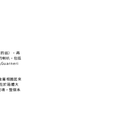
不算的話），再
聲道的喇叭，包括
uarneri
金屬框圈起來
別在於箱體大
靈魂，整個系