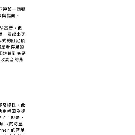
上下連著一個弧
擴散與指向。
半球高音。但
橋，看起來更
箭心式的阻尼頂
還是看得見的
細說這到底是
吸收高音的背
非常線性。此
落地喇叭因為還
好了。但是，
半球狀的防塵
eri低音單