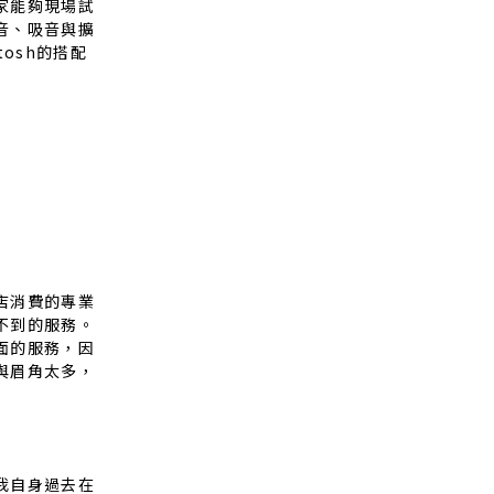
家能夠現場試
音、吸音與擴
osh的搭配
店消費的專業
不到的服務。
面的服務，因
與眉角太多，
我自身過去在