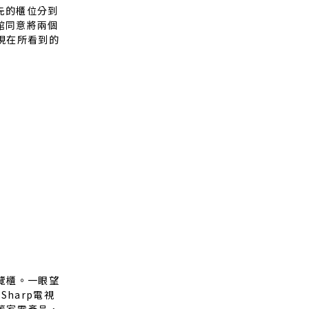
先的櫃位分到
館同意將兩個
現在所看到的
覽櫃。一眼望
harp電視