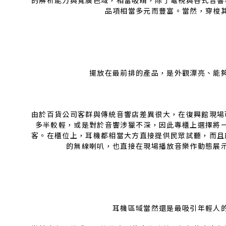
的解析能力與寬廣色域，相當吸睛，除了電視與各式音響
品項相當多元而豐富。當然，穿梭
擺放在最前排的產品，是外觀漂亮、能
由於百貨公司客群與傳統音響店差異很大，在復興館現場
多半較輕，或是對於音響涉獵不深，因此專櫃上選擇將
客。在櫃位上，耳機都相當大方直接提供民眾試聽，而且
的無線喇叭，也直接在現場播放音樂作動態展
耳機區域當然還是最吸引年輕人