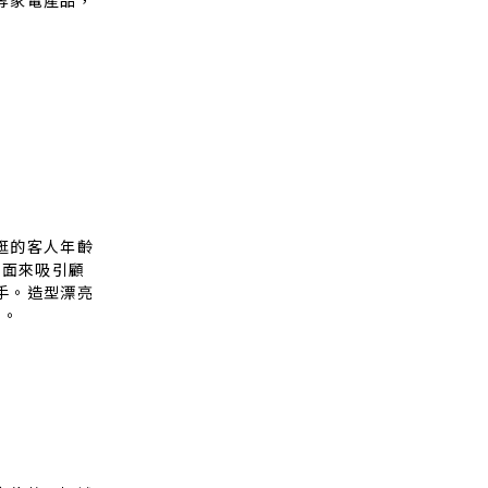
等家電產品，
逛的客人年齡
門面來吸引顧
手。造型漂亮
頭。