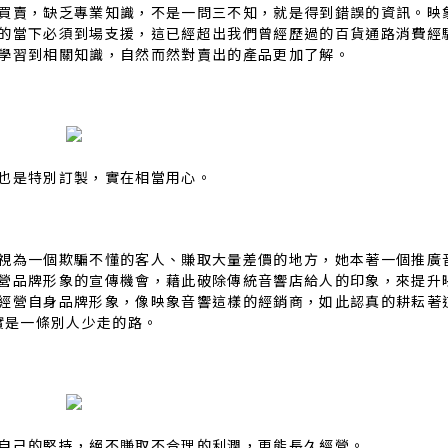
買賣，缺乏專業知識，不是一問三不知，就是得到錯誤的資訊。映
的當下必須到場支援，這已經超出我們曾經歷過的百貨通路消費經
學習到相關知識，自然而然對賣出的產品更加了解。
也是特別訂製，實在相當用心。
視為一個欺騙不懂的客人、賺取大量差價的地方，她本著一個推廣
營品牌形象的宣傳機會，藉此破除傳統音響店給人的印象，來提升
經營自身品牌形象，像映象音響這樣的經銷商，如此認真的耕耘著
實是一條別人少走的路。
自己的堅持，絕不賺取不合理的利潤，更能長久經營。