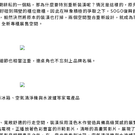
長期耕耘的一個點，那為什麼要特別重新裝潢呢？情況是這樣的，原
好碰到隔壁的櫃位撤櫃，因此在映象積極的爭取之下，SOGO復興
，毅然決然將原本的裝潢也打掉，兩個空間整合重新設計，就成為
全新專櫃展售空間。
細節也相當注重，連桌角也不忘刻上品牌名稱。
示冰箱、空氣清淨機與水波爐等家電產品
、寬敞舒適的行走空間，裝潢採用淺色木作營造具備高級質感的展
晶電視，正播放著色彩豐富的示範影片，清晰的高畫質影片，展現了S