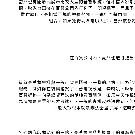
當然也有開放式展示比較大型的音響系統，但相信大家都
聽，映象也直接在百貨公司內打造了一間視聽室，而且不
散作處理，是相當正規的視聽空間。一進裡面將門關上，所
組合，如果覺得現場喇叭太少，當然就會
在百貨公司內，竟然也能打造出
這就是映象專櫃與一般百貨專櫃最不一樣的地方，因為他
服務，例如你在復興館買了一台電視或是一套喇叭，映象
百貨通路一向是銀貨兩訖的單純買賣關係，如果今天你跟
為這需要專業的人才來進行，一般的專櫃沒辦法做到。但
一般大眾根本就沒辦法全盤了解，這時
另外讓我印象深刻的一點，是映象專櫃對於員工的訓練與