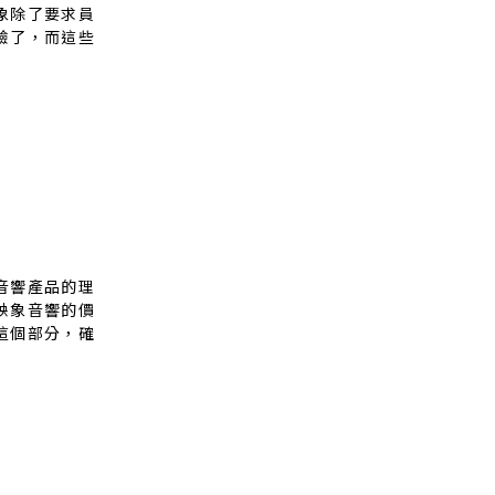
象除了要求員
驗了，而這些
音響產品的理
映象音響的價
這個部分，確