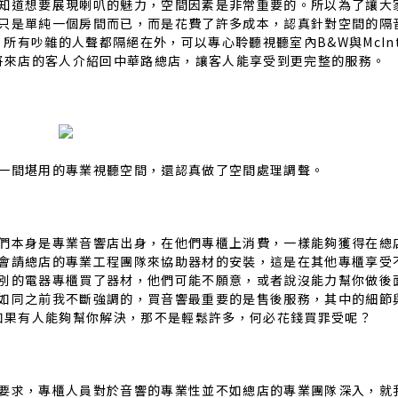
知道想要展現喇叭的魅力，空間因素是非常重要的。所以為了讓大
只是單純一個房間而已，而是花費了許多成本，認真針對空間的隔
有吵雜的人聲都隔絕在外，可以專心聆聽視聽室內B&W與McInt
將來店的客人介紹回中華路總店，讓客人能享受到更完整的服務。
一間堪用的專業視聽空間，還認真做了空間處理調聲。
們本身是專業音響店出身，在他們專櫃上消費，一樣能夠獲得在總
會請總店的專業工程團隊來協助器材的安裝，這是在其他專櫃享受
別的電器專櫃買了器材，他們可能不願意，或者說沒能力幫你做後
如同之前我不斷強調的，買音響最重要的是售後服務，其中的細節
如果有人能夠幫你解決，那不是輕鬆許多，何必花錢買罪受呢？
要求，專櫃人員對於音響的專業性並不如總店的專業團隊深入，就