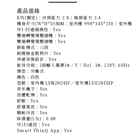
產品規格
KW(額定)：冷房能力 2.8 / 暖房能力 3.4
機身尺寸(W*H*D)MM：室內機 998*345*210 / 室外機 7
WI-FI遠端操控：Yes
雙迴轉變頻壓縮機：Yes
雙迴轉變頻壓縮機：Yes
節能模式：三段
耐腐蝕金散熱片：Yes
快速安裝設計：Yes
能效分級：1級輸入電源(Φ / V / Hz)
1Φ, 220V, 60Hz
類型：分離式
顏色：白色
型號：室內機
LSN28DHP／室外機LSU28DHP
奈米離子：Yes
自體乾燥：Yes
舒眠：Yes
舒適氣流：Yes
噴射冷流：Yes
除濕量(l/h)：0.88
WiFi遠控：Yes
Smart ThinQ App：Yes