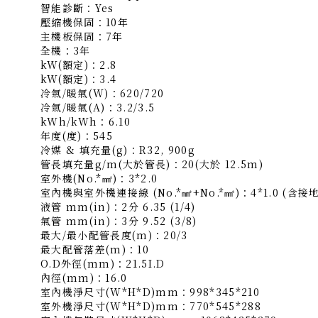
智能診斷：Yes
壓縮機保固：10年
主機板保固：7年
全機：3年
kW(額定)：2.8
kW(額定)：3.4
冷氣/暖氣(W)：620/720
冷氣/暖氣(A)：3.2/3.5
kWh/kWh：6.10
年度(度)：545
冷媒 & 填充量(g)：R32, 900g
管長填充量g/m(大於管長)：20(大於 12.5m)
室外機(No.*㎟)：3*2.0
室內機與室外機連接線 (No.*㎟+No.*㎟)：4*1.0 (含接地
液管 mm(in)：2分 6.35 (1/4)
氣管 mm(in)：3分 9.52 (3/8)
最大/最小配管長度(m)：20/3
最大配管落差(m)：10
O.D外徑(mm)：21.5I.D
內徑(mm)：16.0
室內機淨尺寸(W*H*D)mm：998*345*210
室外機淨尺寸(W*H*D)mm：770*545*288